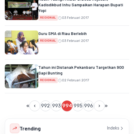
Kadisdikbud Inhu Sampaikan Harapan Bupati
Yopi
03 Februari 2017
REGIONAL
Guru SMA di Riau Berlebih
03 Februari 2017
REGIONAL
Tahun ini Distanak Pekanbaru Targetkan 900
Sapi Bunting
02 Februari 2017
REGIONAL
«
‹
992
993
994
995
996
›
»
Trending
Indeks