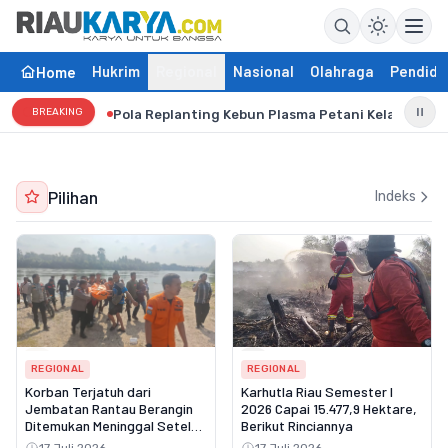
Hukrim
Regional
Nasional
Olahraga
Pendidi
Home
BREAKING
Pola Replanting Kebun Plasma Petani Kelapa Sawi
Pilihan
Indeks
REGIONAL
REGIONAL
Korban Terjatuh dari
Karhutla Riau Semester I
Jembatan Rantau Berangin
2026 Capai 15.477,9 Hektare,
Ditemukan Meninggal Setelah
Berikut Rinciannya
Tiga Hari Pencarian