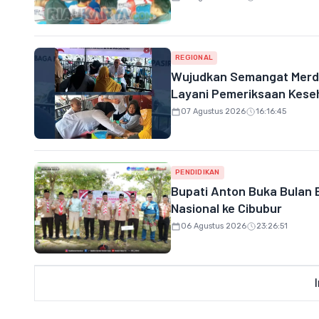
REGIONAL
Wujudkan Semangat Merd
Layani Pemeriksaan Keseh
07 Agustus 2026
16:16:45
PENDIDIKAN
Bupati Anton Buka Bulan 
Nasional ke Cibubur
06 Agustus 2026
23:26:51