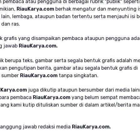
n pembaca atau pengguna di berbagai rubrik "publik" seperti
mikian,
RiauKarya.com
berhak mengatur dan menyunting is
ain, lembaga, ataupun badan tertentu serta menjauhi isi 
dan ras.
ntuk grafis yang disampaikan pembaca ataupun pengguna ada
ng jawab
RiauKarya.com.
ik berupa teks, gambar serta segala bentuk grafis adalah m
kan pengutipan berita, gambar atau segala bentuk grafis di
 sumber
RiauKarya.com
tanpa singkatan.
uKarya.com
juga dikutip ataupun bersumber dari media lain
 para pembaca
RiauKarya.com
yang belum sempat membaca 
yang kami kutip dituliskan sumber di dalam artikel/berita m
a tanggung jawab redaksi media
RiauKarya.com.