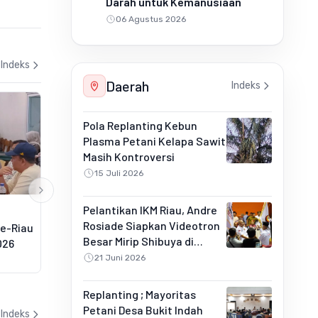
Darah untuk Kemanusiaan
06 Agustus 2026
Indeks
Daerah
Indeks
Pola Replanting Kebun
Plasma Petani Kelapa Sawit
Masih Kontroversi
15 Juli 2026
Pelantikan IKM Riau, Andre
REGIONAL
HUKRIM
Rosiade Siapkan Videotron
se-Riau
Enam Helikopter Sudah Standby di
Tak Sam
Besar Mirip Shibuya di
026
Riau untuk Gempur Karhutla
Gansal 
Pekanbaru
Operasi
21 Juni 2026
21 Juni 2026
20 Juni 2
Replanting ; Mayoritas
Petani Desa Bukit Indah
Indeks