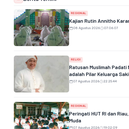
REGIONAL
Kajian Rutin Annitho Kara
08 Agustus 2026
07:06:07
RELIGI
Ratusan Muslimah Padati 
adalah Pilar Keluarga Sak
07 Agustus 2026
22:25:44
REGIONAL
Peringati HUT RI dan Riau
Muda
07 Agustus 2026
19:02:09