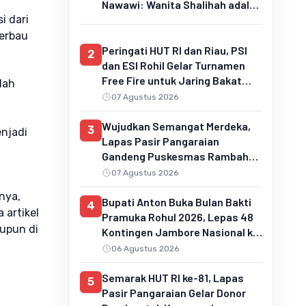
Nawawi: Wanita Shalihah adalah
i dari
Pilar Keluarga Sakinah dan
Penentu Generasi Qur'ani
berbau
Peringati HUT RI dan Riau, PSI
2
dan ESI Rohil Gelar Turnamen
Free Fire untuk Jaring Bakat
lah
Muda
07 Agustus 2026
Wujudkan Semangat Merdeka,
3
enjadi
Lapas Pasir Pangaraian
Gandeng Puskesmas Rambah
Layani Pemeriksaan Kesehatan
07 Agustus 2026
Gratis
nya,
Bupati Anton Buka Bulan Bakti
4
artikel
Pramuka Rohul 2026, Lepas 48
aupun di
Kontingen Jambore Nasional ke
Cibubur
06 Agustus 2026
Semarak HUT RI ke-81, Lapas
5
Pasir Pangaraian Gelar Donor