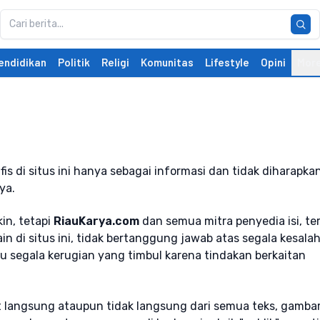
endidikan
Politik
Religi
Komunitas
Lifestyle
Opini
Mor
is di situs ini hanya sebagai informasi dan tidak diharapka
ya.
in, tetapi
RiauKarya.com
dan semua mitra penyedia isi, t
ain di situs ini, tidak bertanggung jawab atas segala kesala
u segala kerugian yang timbul karena tindakan berkaitan
t langsung ataupun tidak langsung dari semua teks, gambar