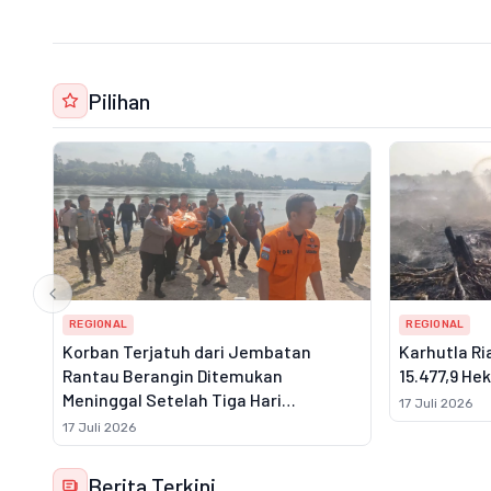
Pilihan
REGIONAL
REGIONAL
Korban Terjatuh dari Jembatan
Karhutla Ri
Rantau Berangin Ditemukan
15.477,9 He
Meninggal Setelah Tiga Hari
17 Juli 2026
Pencarian
17 Juli 2026
Berita Terkini