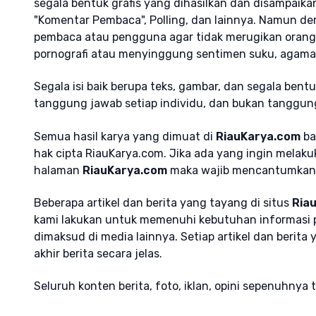
segala bentuk grafis yang dihasilkan dan disampaika
"Komentar Pembaca", Polling, dan lainnya. Namun de
pembaca atau pengguna agar tidak merugikan orang l
pornografi atau menyinggung sentimen suku, agama 
Segala isi baik berupa teks, gambar, dan segala be
tanggung jawab setiap individu, dan bukan tanggu
Semua hasil karya yang dimuat di
RiauKarya.com
ba
hak cipta RiauKarya.com. Jika ada yang ingin melaku
halaman
RiauKarya.com
maka wajib mencantumkan
Beberapa artikel dan berita yang tayang di situs
Ria
kami lakukan untuk memenuhi kebutuhan informasi
dimaksud di media lainnya. Setiap artikel dan berita 
akhir berita secara jelas.
Seluruh konten berita, foto, iklan, opini sepenuhny