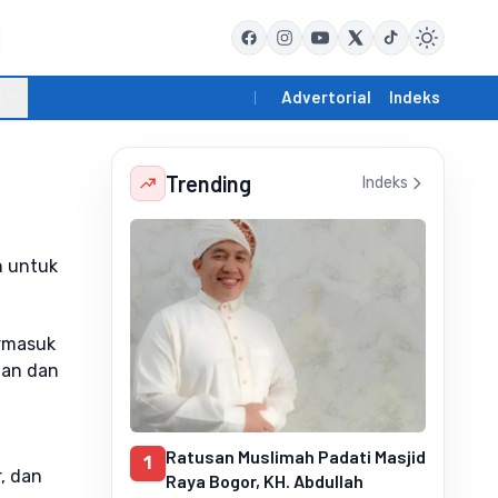
e
Advertorial
Indeks
Trending
Indeks
n untuk
ermasuk
han dan
Ratusan Muslimah Padati Masjid
1
, dan
Raya Bogor, KH. Abdullah