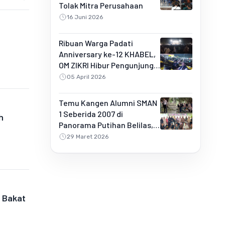
Tolak Mitra Perusahaan
16 Juni 2026
Ribuan Warga Padati
Anniversary ke-12 KHABEL,
OM ZIKRI Hibur Pengunjung
di Buluh Rampai
05 April 2026
Temu Kangen Alumni SMAN
1 Seberida 2007 di
h
Panorama Putihan Belilas,
Penuh Kebersamaan dan
29 Maret 2026
Kejutan Spesial
g Bakat