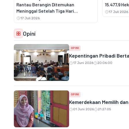
Rantau Berangin Ditemukan
15.477,9 He
Meninggal Setelah Tiga Hari
17 Juli 2026
Pencarian
17 Juli 2026
Opini
OPINI
Kepentingan Pribadi Bert
17 Juni 2026
20:06:00
OPINI
Kemerdekaan Memilih dan 
01 Juni 2026
21:27:05