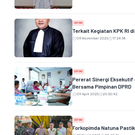
OPINI
Terkait Kegiatan KPK RI d
09 November 2025
17:24:34
OPINI
Pererat Sinergi Eksekutif
Bersama Pimpinan DPRD
09 April 2025
20:50:42
OPINI
Forkopimda Natuna Pasti