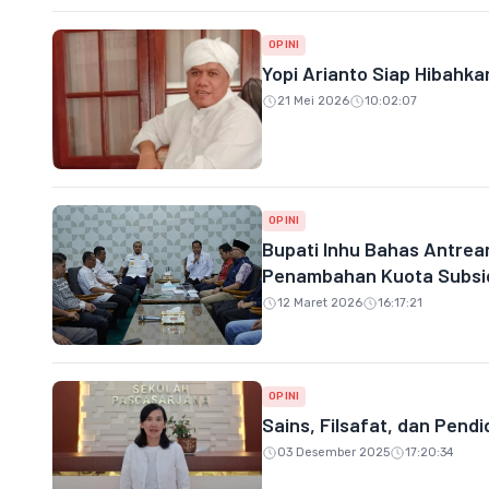
OPINI
Yopi Arianto Siap Hibahk
21 Mei 2026
10:02:07
OPINI
Bupati Inhu Bahas Antre
Penambahan Kuota Subsi
12 Maret 2026
16:17:21
OPINI
Sains, Filsafat, dan Pen
03 Desember 2025
17:20:34