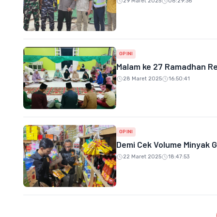
29 Maret 2025
08:29:36
OPINI
Malam ke 27 Ramadhan Re
28 Maret 2025
16:50:41
OPINI
Demi Cek Volume Minyak Go
22 Maret 2025
18:47:53