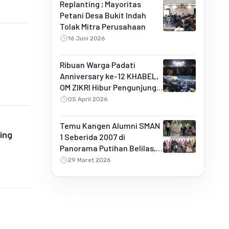
Replanting ; Mayoritas
Petani Desa Bukit Indah
Tolak Mitra Perusahaan
16 Juni 2026
Ribuan Warga Padati
Anniversary ke-12 KHABEL,
OM ZIKRI Hibur Pengunjung
di Buluh Rampai
05 April 2026
Temu Kangen Alumni SMAN
ing
1 Seberida 2007 di
Panorama Putihan Belilas,
Penuh Kebersamaan dan
29 Maret 2026
Kejutan Spesial