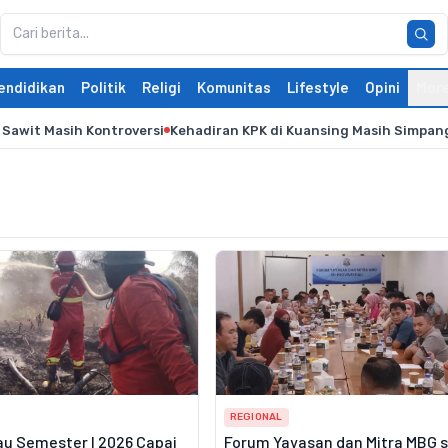
endidikan
Politik
Religi
Komunitas
Lifestyle
Opini
Mor
 Sawit Masih Kontroversi
Kehadiran KPK di Kuansing Masih Simpan
REGIONAL
au Semester I 2026 Capai
Forum Yayasan dan Mitra MBG 