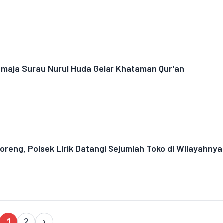
maja Surau Nurul Huda Gelar Khataman Qur'an
reng, Polsek Lirik Datangi Sejumlah Toko di Wilayahnya
1
2
›