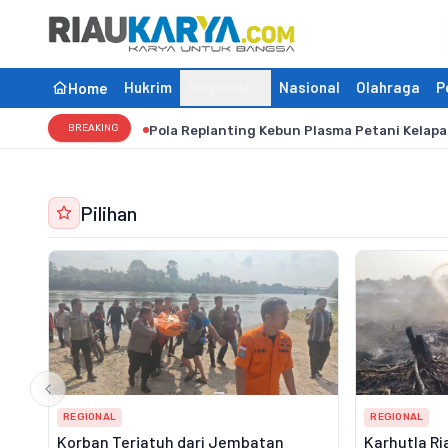
Hukrim
Regional
Nasional
Olahraga
P
Home
BREAKING
Pola Replanting Kebun Plasma Petani Kelapa
Pilihan
REGIONAL
REGIONAL
Korban Terjatuh dari Jembatan
Karhutla Ri