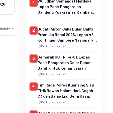
Wujudkan Semangat Merdeka,
1
026
Riau untuk Gempur Karhutla
Gansal 
Lapas Pasir Pangaraian
Operasi
21 Juni 2026
Gandeng Puskesmas Rambah
20 Jun
Layani Pemeriksaan Kesehatan
Gratis
Bupati Anton Buka Bulan Bakti
Indeks
2
Pramuka Rohul 2026, Lepas 48
Kontingen Jambore Nasional ke
Cibubur
06 Agustus 2026
Semarak HUT RI ke-81, Lapas
3
Pasir Pangaraian Gelar Donor
Darah untuk Kemanusiaan
06 Agustus 2026
Tim Raga Polres Kuansing Sisir
4
Titik Rawan Malam Hari, Cegah
C3 dan Balap Liar Demi Rasa
Aman Masyarakat
06 Agustus 2026
Polsek Kelayang Grebek Markas