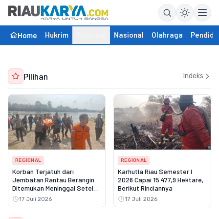
Hukrim
Regional
Nasional
Olahraga
Pendidi
Home
Pilihan
Indeks
REGIONAL
REGIONAL
Korban Terjatuh dari
Karhutla Riau Semester I
Jembatan Rantau Berangin
2026 Capai 15.477,9 Hektare,
Ditemukan Meninggal Setelah
Berikut Rinciannya
Tiga Hari Pencarian
17 Juli 2026
17 Juli 2026