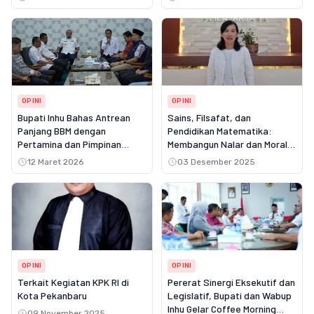
OPINI
OPINI
Bupati Inhu Bahas Antrean
Sains, Filsafat, dan
Panjang BBM dengan
Pendidikan Matematika:
Pertamina dan Pimpinan
Membangun Nalar dan Moral
SPBU, Usulkan Penambahan
Generasi Muda
12 Maret 2026
03 Desember 2025
Kuota Subsidi
OPINI
OPINI
Terkait Kegiatan KPK RI di
Pererat Sinergi Eksekutif dan
Kota Pekanbaru
Legislatif, Bupati dan Wabup
Inhu Gelar Coffee Morning
09 November 2025