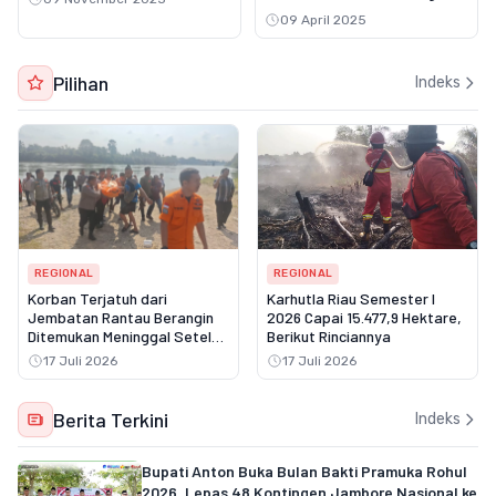
Bersama Pimpinan DPRD
09 April 2025
Pilihan
Indeks
REGIONAL
REGIONAL
Korban Terjatuh dari
Karhutla Riau Semester I
Jembatan Rantau Berangin
2026 Capai 15.477,9 Hektare,
Ditemukan Meninggal Setelah
Berikut Rinciannya
Tiga Hari Pencarian
17 Juli 2026
17 Juli 2026
Berita Terkini
Indeks
Bupati Anton Buka Bulan Bakti Pramuka Rohul
2026, Lepas 48 Kontingen Jambore Nasional ke