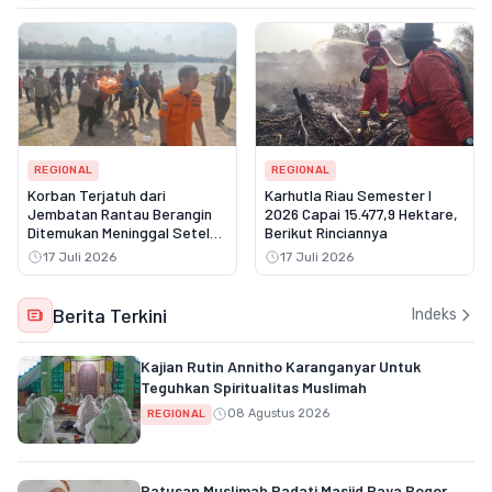
REGIONAL
REGIONAL
Korban Terjatuh dari
Karhutla Riau Semester I
Jembatan Rantau Berangin
2026 Capai 15.477,9 Hektare,
Ditemukan Meninggal Setelah
Berikut Rinciannya
Tiga Hari Pencarian
17 Juli 2026
17 Juli 2026
Berita Terkini
Indeks
Kajian Rutin Annitho Karanganyar Untuk
Teguhkan Spiritualitas Muslimah
08 Agustus 2026
REGIONAL
Ratusan Muslimah Padati Masjid Raya Bogor,