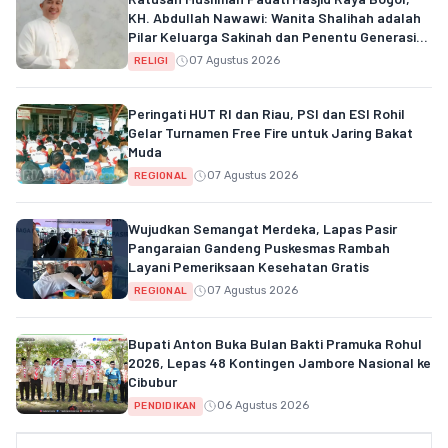
KH. Abdullah Nawawi: Wanita Shalihah adalah
Pilar Keluarga Sakinah dan Penentu Generasi
Qur'ani
07 Agustus 2026
RELIGI
Peringati HUT RI dan Riau, PSI dan ESI Rohil
Gelar Turnamen Free Fire untuk Jaring Bakat
Muda
07 Agustus 2026
REGIONAL
Wujudkan Semangat Merdeka, Lapas Pasir
Pangaraian Gandeng Puskesmas Rambah
Layani Pemeriksaan Kesehatan Gratis
07 Agustus 2026
REGIONAL
Bupati Anton Buka Bulan Bakti Pramuka Rohul
2026, Lepas 48 Kontingen Jambore Nasional ke
Cibubur
06 Agustus 2026
PENDIDIKAN