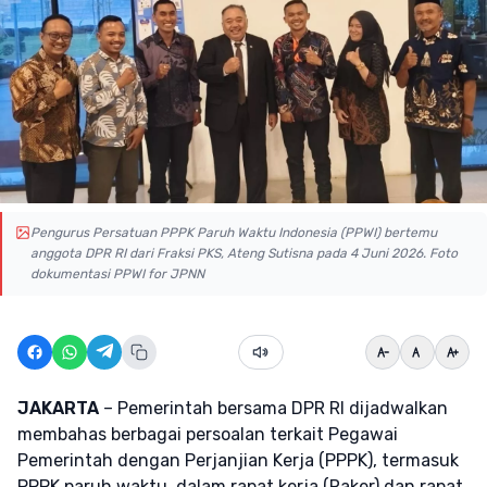
Pengurus Persatuan PPPK Paruh Waktu Indonesia (PPWI) bertemu
anggota DPR RI dari Fraksi PKS, Ateng Sutisna pada 4 Juni 2026. Foto
dokumentasi PPWI for JPNN
JAKARTA
– Pemerintah bersama DPR RI dijadwalkan
membahas berbagai persoalan terkait Pegawai
Pemerintah dengan Perjanjian Kerja (PPPK), termasuk
PPPK paruh waktu, dalam rapat kerja (Raker) dan rapat