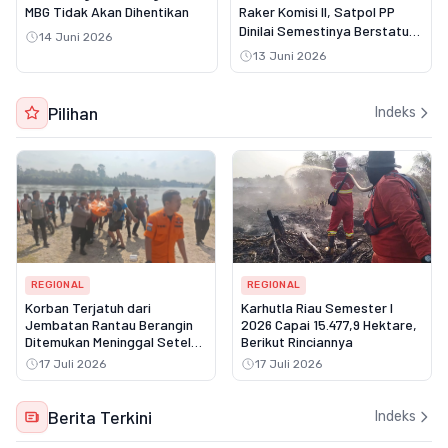
MBG Tidak Akan Dihentikan
Raker Komisi II, Satpol PP
Dinilai Semestinya Berstatus
14 Juni 2026
PNS
13 Juni 2026
Pilihan
Indeks
REGIONAL
REGIONAL
Korban Terjatuh dari
Karhutla Riau Semester I
Jembatan Rantau Berangin
2026 Capai 15.477,9 Hektare,
Ditemukan Meninggal Setelah
Berikut Rinciannya
Tiga Hari Pencarian
17 Juli 2026
17 Juli 2026
Berita Terkini
Indeks