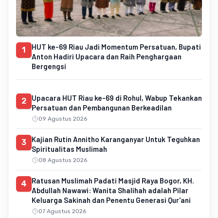
HUT ke-69 Riau Jadi Momentum Persatuan, Bupati
1
Anton Hadiri Upacara dan Raih Penghargaan
Bergengsi
Upacara HUT Riau ke-69 di Rohul, Wabup Tekankan
2
Persatuan dan Pembangunan Berkeadilan
09 Agustus 2026
Kajian Rutin Annitho Karanganyar Untuk Teguhkan
3
Spiritualitas Muslimah
08 Agustus 2026
Ratusan Muslimah Padati Masjid Raya Bogor, KH.
4
Abdullah Nawawi: Wanita Shalihah adalah Pilar
Keluarga Sakinah dan Penentu Generasi Qur'ani
07 Agustus 2026