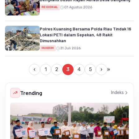
01 Agustus 2026
REGIONAL
Polres Kuansing Bersama Polda Riau Tindak 16
Lokasi PETI dalam Sepekan, 48 Rakit
Dimusnahkan
31 Juli 2026
HUKRIM
‹
1
2
3
4
5
›
»
Trending
Indeks