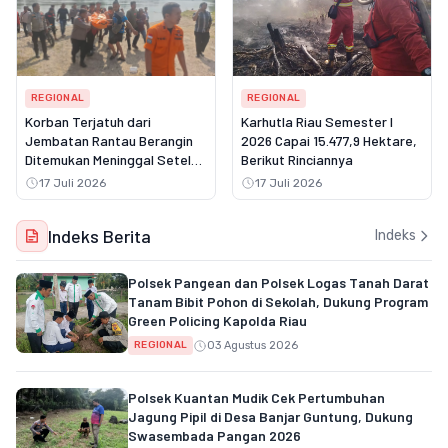
REGIONAL
REGIONAL
Korban Terjatuh dari
Karhutla Riau Semester I
Jembatan Rantau Berangin
2026 Capai 15.477,9 Hektare,
Ditemukan Meninggal Setelah
Berikut Rinciannya
Tiga Hari Pencarian
17 Juli 2026
17 Juli 2026
Indeks Berita
Indeks
Polsek Pangean dan Polsek Logas Tanah Darat
Tanam Bibit Pohon di Sekolah, Dukung Program
Green Policing Kapolda Riau
03 Agustus 2026
REGIONAL
Polsek Kuantan Mudik Cek Pertumbuhan
Jagung Pipil di Desa Banjar Guntung, Dukung
Swasembada Pangan 2026