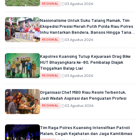
03 Agustus 2026
REGIONAL
Nasionalisme Untuk Suku Talang Mamak, Tim
Ekspedisi Presisi Merah Putih Polda Riau Polres
Inhu Hantarkan Bendera, Bansos Hingga Tanam
Pohon Bersama
03 Agustus 2026
REGIONAL
Kapolres Kuansing Tutup Kejuaraan Drag Bike
HUT Bhayangkara ke-80, Pembalap Diajak
Tinggalkan Balap Liar
03 Agustus 2026
REGIONAL
Organisasi Chef MBG Riau Resmi Terbentuk,
Jadi Wadah Aspirasi dan Penguatan Profesi
02 Agustus 2026
REGIONAL
Tim Raga Polres Kuansing Intensifkan Patroli
Malam, Cegah Kejahatan dan Jaga Kamtibmas