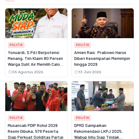
POLITIK
POLITIK
Yonuardi, S.Pd.I Berpotensi
Amien Rais: Prabowo Harus
Menang, Tim Klaim 80 Persen
Diberi Kesempatan Memimpin
Warga Sulit Air Memilih Calon
hingga 2029
Nomor Urut 1
05 Agustus 2026
13 Juni 2026
POLITIK
POLITIK
Musancab PDIP Rohul 2026
DPRD Sampaikan
Resmi Dibuka, 579 Peserta
Rekomendasi LKPJ 2025,
Siap Perkuat Soliditas Partai
Wabup Inhu Siap Tindak