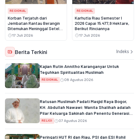
REGIONAL
REGIONAL
Korban Terjatuh dari
Karhutla Riau Semester I
Jembatan Rantau Berangin
2026 Capai 15.477,9 Hektare,
Ditemukan Meninggal Setelah
Berikut Rinciannya
Tiga Hari Pencarian
17 Juli 2026
17 Juli 2026
Berita Terkini
Indeks
Kajian Rutin Annitho Karanganyar Untuk
Teguhkan Spiritualitas Muslimah
08 Agustus 2026
REGIONAL
Ratusan Muslimah Padati Masjid Raya Bogor,
KH. Abdullah Nawawi: Wanita Shalihah adalah
Pilar Keluarga Sakinah dan Penentu Generasi
Qur'ani
07 Agustus 2026
RELIGI
Peringati HUT RI dan Riau, PSI dan ESI Rohil