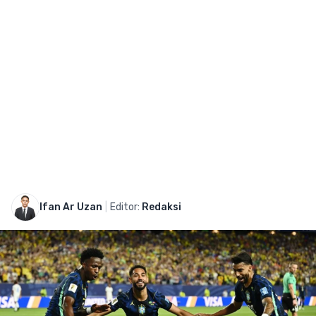
Ifan Ar Uzan
|
Editor:
Redaksi