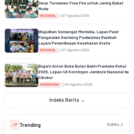
Gelar Turnamen Free Fire untuk Jaring Bakat
Muda
07 Agustus 2026
REGIONAL
Wujudkan Semangat Merdeka, Lapas Pasir
Pangaraian Gandeng Puskesmas Rambah
Layani Pemeriksaan Kesehatan Gratis
07 Agustus 2026
REGIONAL
Bupati Anton Buka Bulan Bakti Pramuka Rohul
2026, Lepas 48 Kontingen Jambore Nasional ke
Cibubur
06 Agustus 2026
PENDIDIKAN
Indeks Berita →
Trending
Indeks