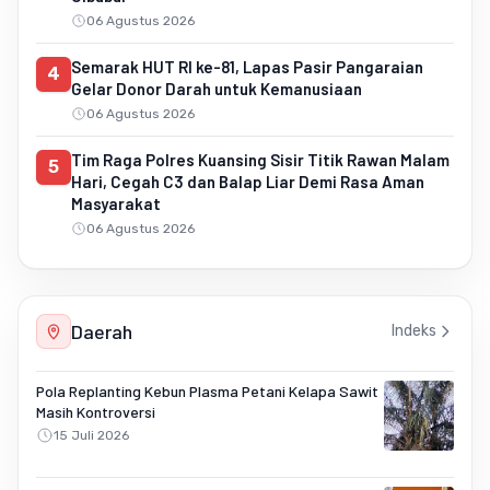
06 Agustus 2026
Semarak HUT RI ke-81, Lapas Pasir Pangaraian
4
Gelar Donor Darah untuk Kemanusiaan
06 Agustus 2026
Tim Raga Polres Kuansing Sisir Titik Rawan Malam
5
Hari, Cegah C3 dan Balap Liar Demi Rasa Aman
Masyarakat
06 Agustus 2026
Daerah
Indeks
Pola Replanting Kebun Plasma Petani Kelapa Sawit
Masih Kontroversi
15 Juli 2026