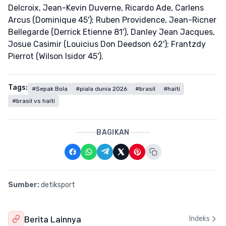
Delcroix, Jean-Kevin Duverne, Ricardo Ade, Carlens
Arcus (Dominique 45'); Ruben Providence, Jean-Ricner
Bellegarde (Derrick Etienne 81'), Danley Jean Jacques,
Josue Casimir (Louicius Don Deedson 62'); Frantzdy
Pierrot (Wilson Isidor 45').
Tags:
#Sepak Bola
#piala dunia 2026
#brasil
#haiti
#brasil vs haiti
BAGIKAN
Sumber:
detiksport
Berita Lainnya
Indeks