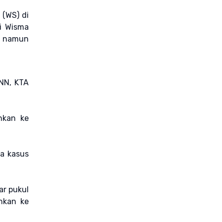
 (WS) di
i Wisma
ri namun
NN, KTA
hkan ke
na kasus
ar pukul
hkan ke