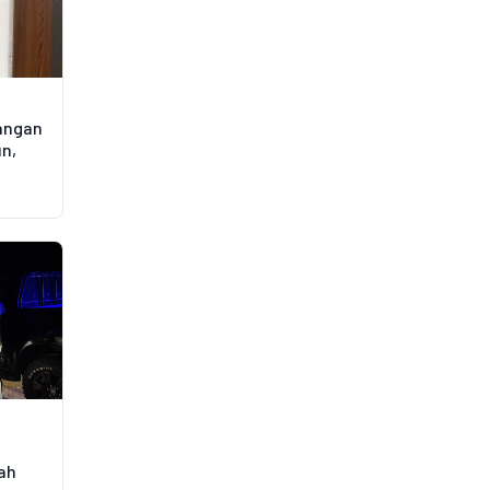
angan
un,
gah