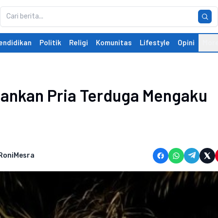
endidikan
Politik
Religi
Komunitas
Lifestyle
Opini
Mor
ankan Pria Terduga Mengaku
 RoniMesra