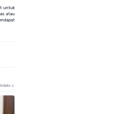
at untuk
as atau
endapat
Indeks