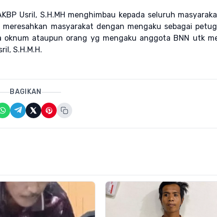
i AKBP Usril, S.H.MH menghimbau kepada seluruh masyarak
n meresahkan masyarakat dengan mengaku sebagai petug
ada oknum ataupun orang yg mengaku anggota BNN utk m
il, S.H.M.H.
BAGIKAN