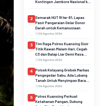
Kontingen Jambore Nasional ke
Cibubur
Semarak HUT RI ke-81, Lapas
2
Pasir Pangaraian Gelar Donor
Darah untuk Kemanusiaan
06 Agustus 2026
Tim Raga Polres Kuansing Sisir
3
Titik Rawan Malam Hari, Cegah
C3 dan Balap Liar Demi Rasa
Aman Masyarakat
06 Agustus 2026
Polsek Kelayang Grebek Markas
4
Pengegedar Sabu, Ada Lubang
Tanah Untuk Menyimpan Barang
Bukti
06 Agustus 2026
Polres Kuansing Perkuat
5
Ketahanan Pangan, Dukung