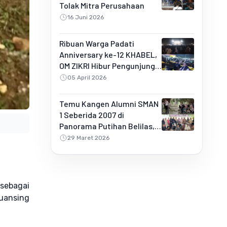
Tolak Mitra Perusahaan
16 Juni 2026
Ribuan Warga Padati
Anniversary ke-12 KHABEL,
OM ZIKRI Hibur Pengunjung
di Buluh Rampai
05 April 2026
Temu Kangen Alumni SMAN
1 Seberida 2007 di
Panorama Putihan Belilas,
Penuh Kebersamaan dan
29 Maret 2026
Kejutan Spesial
sebagai
uansing