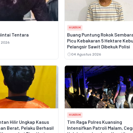
HUKRIM
Diintai Tentara
Buang Puntung Rokok Sembar
Picu Kebakaran 5 Hektare Keb
 2026
Pelangsir Sawit Dibekuk Polisi
04 Agustus 2026
HUKRIM
tan Hilir Ungkap Kasus
Tim Raga Polres Kuansing
an Berat, Pelaku Berhasil
Intensifkan Patroli Malam, Ce