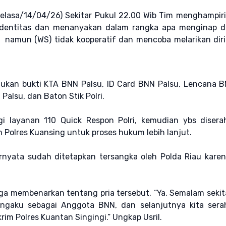
Selasa/14/04/26) Sekitar Pukul 22.00 Wib Tim menghampiri
identitas dan menanyakan dalam rangka apa menginap d
, namun (WS) tidak kooperatif dan mencoba melarikan di
ukan bukti KTA BNN Palsu, ID Card BNN Palsu, Lencana B
 Palsu, dan Baton Stik Polri.
 layanan 110 Quick Respon Polri, kemudian ybs disera
Polres Kuansing untuk proses hukum lebih lanjut.
ternyata sudah ditetapkan tersangka oleh Polda Riau kare
uga membenarkan tentang pria tersebut. “Ya. Semalam sekit
ngaku sebagai Anggota BNN, dan selanjutnya kita sera
im Polres Kuantan Singingi.” Ungkap Usril.