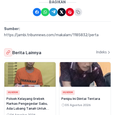
BAGIKAN
Sumber:
https://jambi.tribunnews.com/makalam/1185832/perta
Berita Lainnya
Indeks
HUKRIM
HUKRIM
Polsek Kelayang Grebek
Penipu Ini Diintai Tentara
Markas Pengegedar Sabu,
05 Agustus 2026
Ada Lubang Tanah Untuk
Menyimpan Barang Bukti
06 Agustus 2026