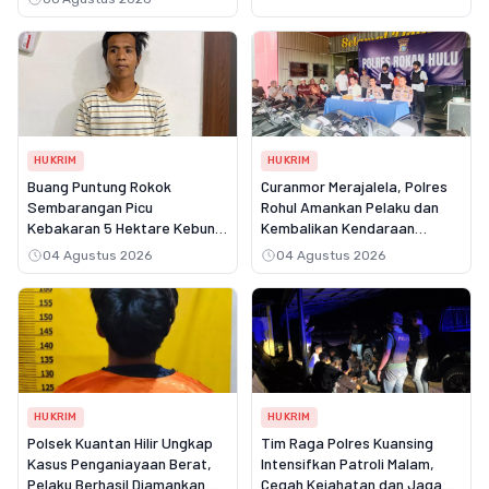
HUKRIM
HUKRIM
Buang Puntung Rokok
Curanmor Merajalela, Polres
Sembarangan Picu
Rohul Amankan Pelaku dan
Kebakaran 5 Hektare Kebun,
Kembalikan Kendaraan
Pelangsir Sawit Dibekuk Polisi
Korban
04 Agustus 2026
04 Agustus 2026
HUKRIM
HUKRIM
Polsek Kuantan Hilir Ungkap
Tim Raga Polres Kuansing
Kasus Penganiayaan Berat,
Intensifkan Patroli Malam,
Pelaku Berhasil Diamankan
Cegah Kejahatan dan Jaga