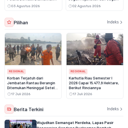
Kurang dari Tiga Hari
Kamtibmas
03 Agustus 2026
02 Agustus 2026
Pilihan
Indeks
REGIONAL
REGIONAL
Korban Terjatuh dari
Karhutla Riau Semester I
Jembatan Rantau Berangin
2026 Capai 15.477,9 Hektare,
Ditemukan Meninggal Setelah
Berikut Rinciannya
Tiga Hari Pencarian
17 Juli 2026
17 Juli 2026
Berita Terkini
Indeks
Wujudkan Semangat Merdeka, Lapas Pasir
Pangaraian Gandeng Puskesmas Rambah