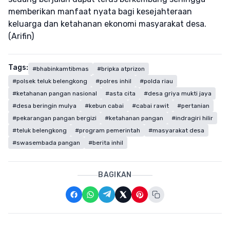
memberikan manfaat nyata bagi kesejahteraan
keluarga dan ketahanan ekonomi masyarakat desa.
(Arifin)
Tags:
#bhabinkamtibmas
#bripka atprizon
#polsek teluk belengkong
#polres inhil
#polda riau
#ketahanan pangan nasional
#asta cita
#desa griya mukti jaya
#desa beringin mulya
#kebun cabai
#cabai rawit
#pertanian
#pekarangan pangan bergizi
#ketahanan pangan
#indragiri hilir
#teluk belengkong
#program pemerintah
#masyarakat desa
#swasembada pangan
#berita inhil
BAGIKAN