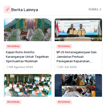
Berita Lainnya
Indeks
REGIONAL
REGIONAL
Kajian Rutin Annitho
BPJS Ketenagakerjaan Dan
Karanganyar Untuk Teguhkan
Jamdatun Perkuat
Spiritualitas Muslimah
Penegakan Kepatuhan,
Pastikan Hak Pekerja Atas
08 Agustus 2026
20 Juli 2026
Jaminan Sosial Terpenuhi
REGIONAL
REGIONAL