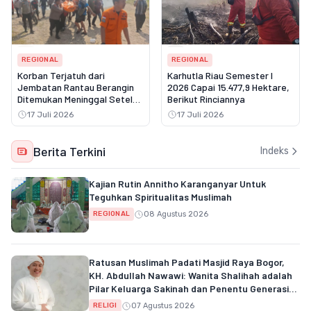
REGIONAL
REGIONAL
Korban Terjatuh dari
Karhutla Riau Semester I
Jembatan Rantau Berangin
2026 Capai 15.477,9 Hektare,
Ditemukan Meninggal Setelah
Berikut Rinciannya
Tiga Hari Pencarian
17 Juli 2026
17 Juli 2026
Berita Terkini
Indeks
Kajian Rutin Annitho Karanganyar Untuk
Teguhkan Spiritualitas Muslimah
08 Agustus 2026
REGIONAL
Ratusan Muslimah Padati Masjid Raya Bogor,
KH. Abdullah Nawawi: Wanita Shalihah adalah
Pilar Keluarga Sakinah dan Penentu Generasi
Qur'ani
07 Agustus 2026
RELIGI