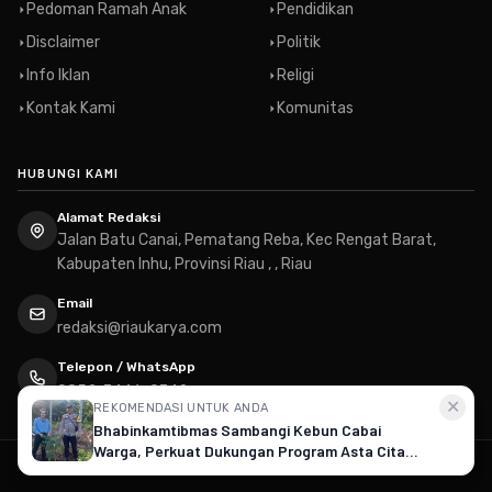
Pedoman Ramah Anak
Pendidikan
Disclaimer
Politik
Info Iklan
Religi
Kontak Kami
Komunitas
HUBUNGI KAMI
Alamat Redaksi
Jalan Batu Canai, Pematang Reba, Kec Rengat Barat,
Kabupaten Inhu, Provinsi Riau , , Riau
Email
redaksi@riaukarya.com
Telepon / WhatsApp
0852-7446-0742
✕
REKOMENDASI UNTUK ANDA
Bhabinkamtibmas Sambangi Kebun Cabai
Warga, Perkuat Dukungan Program Asta Cita
© 2026
RiauKarya.com - Media Informasi Riau
· All rights reserved
Ketahanan Pangan di Teluk Belengkong