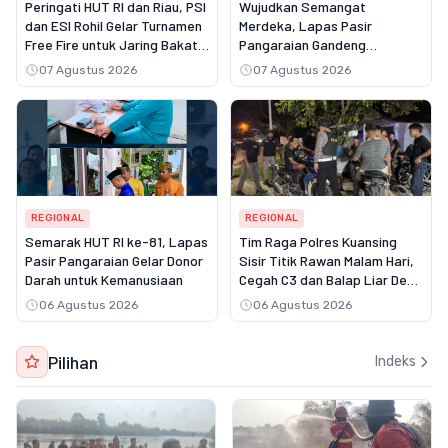
Peringati HUT RI dan Riau, PSI
Wujudkan Semangat
dan ESI Rohil Gelar Turnamen
Merdeka, Lapas Pasir
Free Fire untuk Jaring Bakat
Pangaraian Gandeng
Muda
Puskesmas Rambah Layani
07 Agustus 2026
07 Agustus 2026
Pemeriksaan Kesehatan
Gratis
REGIONAL
REGIONAL
Semarak HUT RI ke-81, Lapas
Tim Raga Polres Kuansing
Pasir Pangaraian Gelar Donor
Sisir Titik Rawan Malam Hari,
Darah untuk Kemanusiaan
Cegah C3 dan Balap Liar Demi
Rasa Aman Masyarakat
06 Agustus 2026
06 Agustus 2026
Pilihan
Indeks