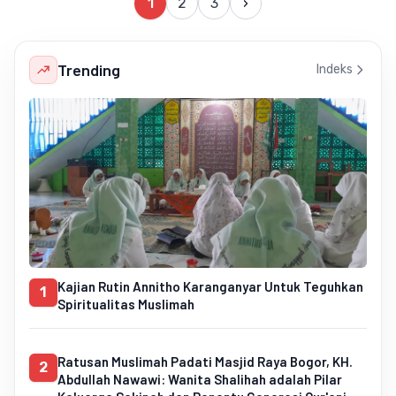
1
2
3
›
Trending
Indeks
Kajian Rutin Annitho Karanganyar Untuk Teguhkan
1
Spiritualitas Muslimah
Ratusan Muslimah Padati Masjid Raya Bogor, KH.
2
Abdullah Nawawi: Wanita Shalihah adalah Pilar