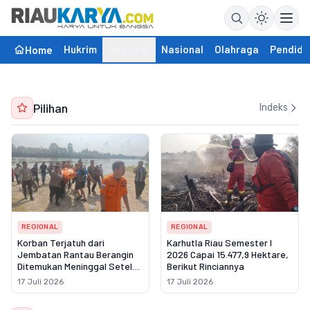
Hukrim
Regional
Nasional
Olahraga
Pendidi
Home
Pilihan
Indeks
REGIONAL
REGIONAL
Korban Terjatuh dari
Karhutla Riau Semester I
Jembatan Rantau Berangin
2026 Capai 15.477,9 Hektare,
Ditemukan Meninggal Setelah
Berikut Rinciannya
Tiga Hari Pencarian
17 Juli 2026
17 Juli 2026