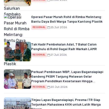
Operasi Pasar Murah Rohil di Rimba Melintang:
Bantu Daya Beli Warga Tanpa Kantong Plastik
25 Juli 2026
REGIONAL
Tak Hadir Pembekalan Adat, 7 Bakal Calon
Penghulu di Rohil Gagal Raih Warkah LAMR
21 Juli 2026
REGIONAL
Perkuat Pembinaan WBP, Lapas Bagansiapiapi
Gandeng PKBM Tanjung Melawan Gelar
Program Pendidikan Kesetaraan Hingga
Kemandirian
20 Juli 2026
REGIONAL
Tinjau Lapas Bagansiapiapi, Presma ITR Siap
Terjunkan Mahasiswa KKN untuk Latih Warga
Binaan