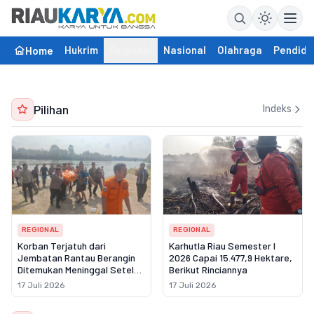
Hukrim
Regional
Nasional
Olahraga
Pendidi
Home
Pilihan
Indeks
REGIONAL
REGIONAL
Korban Terjatuh dari
Karhutla Riau Semester I
Jembatan Rantau Berangin
2026 Capai 15.477,9 Hektare,
Ditemukan Meninggal Setelah
Berikut Rinciannya
Tiga Hari Pencarian
17 Juli 2026
17 Juli 2026