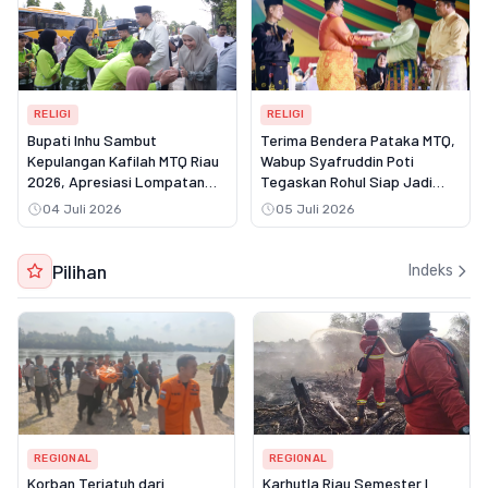
RELIGI
RELIGI
Bupati Inhu Sambut
Terima Bendera Pataka MTQ,
Kepulangan Kafilah MTQ Riau
Wabup Syafruddin Poti
2026, Apresiasi Lompatan
Tegaskan Rohul Siap Jadi
Prestasi Empat Besar
Tuan Rumah 2027
04 Juli 2026
05 Juli 2026
Pilihan
Indeks
REGIONAL
REGIONAL
Korban Terjatuh dari
Karhutla Riau Semester I