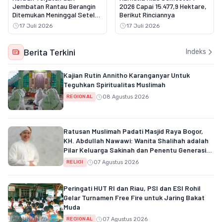
Jembatan Rantau Berangin
2026 Capai 15.477,9 Hektare,
Ditemukan Meninggal Setelah
Berikut Rinciannya
Tiga Hari Pencarian
17 Juli 2026
17 Juli 2026
Berita Terkini
Indeks
Kajian Rutin Annitho Karanganyar Untuk
Teguhkan Spiritualitas Muslimah
08 Agustus 2026
REGIONAL
Ratusan Muslimah Padati Masjid Raya Bogor,
KH. Abdullah Nawawi: Wanita Shalihah adalah
Pilar Keluarga Sakinah dan Penentu Generasi
Qur'ani
07 Agustus 2026
RELIGI
Peringati HUT RI dan Riau, PSI dan ESI Rohil
Gelar Turnamen Free Fire untuk Jaring Bakat
Muda
07 Agustus 2026
REGIONAL