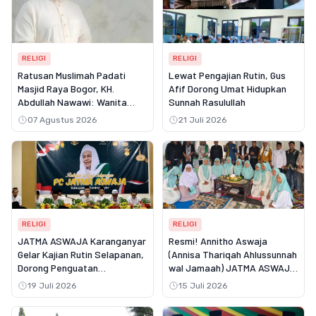
RELIGI
RELIGI
Ratusan Muslimah Padati
Lewat Pengajian Rutin, Gus
Masjid Raya Bogor, KH.
Afif Dorong Umat Hidupkan
Abdullah Nawawi: Wanita
Sunnah Rasulullah
Shalihah adalah Pilar
07 Agustus 2026
21 Juli 2026
Keluarga Sakinah dan
Penentu Generasi Qur'ani
RELIGI
RELIGI
JATMA ASWAJA Karanganyar
Resmi! Annitho Aswaja
Gelar Kajian Rutin Selapanan,
(Annisa Thariqah Ahlussunnah
Dorong Penguatan
wal Jamaah) JATMA ASWAJA
Spiritualitas dan Ekonomi
NTB Dikukuhkan, Garda
19 Juli 2026
15 Juli 2026
Umat
Terdepan Dakwah Perempuan