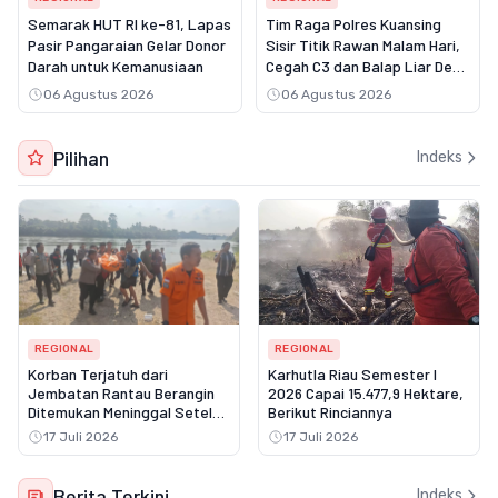
Semarak HUT RI ke-81, Lapas
Tim Raga Polres Kuansing
Pasir Pangaraian Gelar Donor
Sisir Titik Rawan Malam Hari,
Darah untuk Kemanusiaan
Cegah C3 dan Balap Liar Demi
Rasa Aman Masyarakat
06 Agustus 2026
06 Agustus 2026
Pilihan
Indeks
REGIONAL
REGIONAL
Korban Terjatuh dari
Karhutla Riau Semester I
Jembatan Rantau Berangin
2026 Capai 15.477,9 Hektare,
Ditemukan Meninggal Setelah
Berikut Rinciannya
Tiga Hari Pencarian
17 Juli 2026
17 Juli 2026
Berita Terkini
Indeks