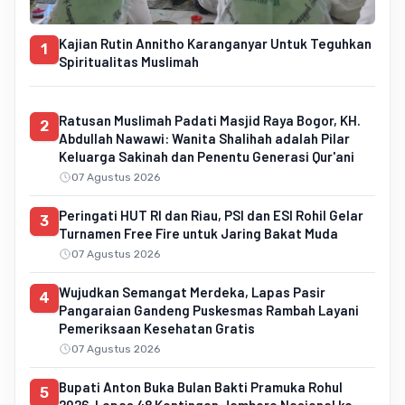
Kajian Rutin Annitho Karanganyar Untuk Teguhkan
1
Spiritualitas Muslimah
Ratusan Muslimah Padati Masjid Raya Bogor, KH.
2
Abdullah Nawawi: Wanita Shalihah adalah Pilar
Keluarga Sakinah dan Penentu Generasi Qur'ani
07 Agustus 2026
Peringati HUT RI dan Riau, PSI dan ESI Rohil Gelar
3
Turnamen Free Fire untuk Jaring Bakat Muda
07 Agustus 2026
Wujudkan Semangat Merdeka, Lapas Pasir
4
Pangaraian Gandeng Puskesmas Rambah Layani
Pemeriksaan Kesehatan Gratis
07 Agustus 2026
Bupati Anton Buka Bulan Bakti Pramuka Rohul
5
2026, Lepas 48 Kontingen Jambore Nasional ke