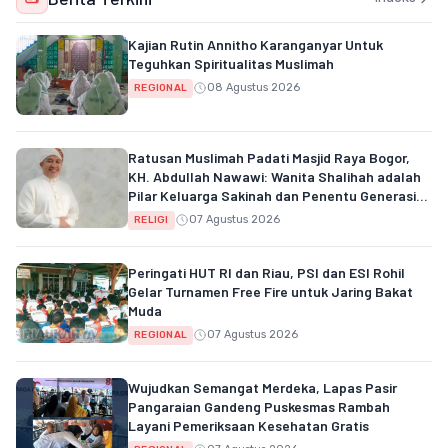
Kajian Rutin Annitho Karanganyar Untuk
Teguhkan Spiritualitas Muslimah
08 Agustus 2026
REGIONAL
Ratusan Muslimah Padati Masjid Raya Bogor,
KH. Abdullah Nawawi: Wanita Shalihah adalah
Pilar Keluarga Sakinah dan Penentu Generasi
Qur'ani
07 Agustus 2026
RELIGI
Peringati HUT RI dan Riau, PSI dan ESI Rohil
Gelar Turnamen Free Fire untuk Jaring Bakat
Muda
07 Agustus 2026
REGIONAL
Wujudkan Semangat Merdeka, Lapas Pasir
Pangaraian Gandeng Puskesmas Rambah
Layani Pemeriksaan Kesehatan Gratis