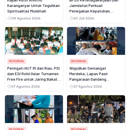
Karanganyar Untuk Teguhkan
Jamdatun Perkuat
Spiritualitas Muslimah
Penegakan Kepatuhan,
Pastikan Hak Pekerja Atas
08 Agustus 2026
20 Juli 2026
Jaminan Sosial Terpenuhi
REGIONAL
REGIONAL
Peringati HUT RI dan Riau, PSI
Wujudkan Semangat
dan ESI Rohil Gelar Turnamen
Merdeka, Lapas Pasir
Free Fire untuk Jaring Bakat
Pangaraian Gandeng
Muda
Puskesmas Rambah Layani
07 Agustus 2026
07 Agustus 2026
Pemeriksaan Kesehatan
Gratis
REGIONAL
REGIONAL