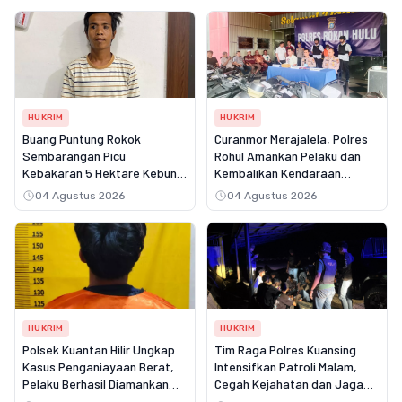
HUKRIM
HUKRIM
Buang Puntung Rokok
Curanmor Merajalela, Polres
Sembarangan Picu
Rohul Amankan Pelaku dan
Kebakaran 5 Hektare Kebun,
Kembalikan Kendaraan
Pelangsir Sawit Dibekuk Polisi
Korban
04 Agustus 2026
04 Agustus 2026
HUKRIM
HUKRIM
Polsek Kuantan Hilir Ungkap
Tim Raga Polres Kuansing
Kasus Penganiayaan Berat,
Intensifkan Patroli Malam,
Pelaku Berhasil Diamankan
Cegah Kejahatan dan Jaga
Kurang dari Tiga Hari
Kamtibmas