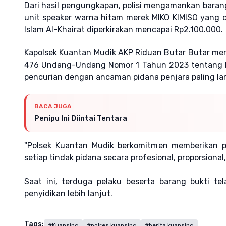
Dari hasil pengungkapan, polisi mengamankan baran
unit speaker warna hitam merek MIKO KIMISO yang d
Islam Al-Khairat diperkirakan mencapai Rp2.100.000.
Kapolsek Kuantan Mudik AKP Riduan Butar Butar me
476 Undang-Undang Nomor 1 Tahun 2023 tentang K
pencurian dengan ancaman pidana penjara paling la
BACA JUGA
Penipu Ini Diintai Tentara
"Polsek Kuantan Mudik berkomitmen memberikan 
setiap tindak pidana secara profesional, proporsiona
Saat ini, terduga pelaku beserta barang bukti t
penyidikan lebih lanjut.
Tags:
#Kuansing
#polres kuansing
#berita kuansing