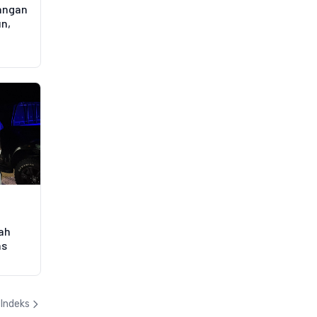
angan
un,
gah
as
Indeks