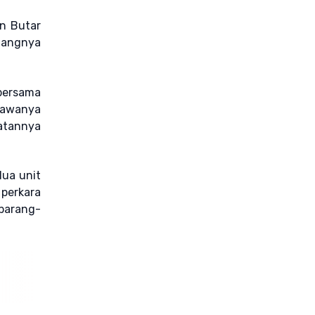
an Butar
ilangnya
bersama
bawanya
atannya
dua unit
 perkara
barang-