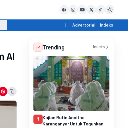
e
Advertorial
Indeks
Trending
Indeks
m Al
Kajian Rutin Annitho
1
Karanganyar Untuk Teguhkan