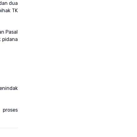
 dan dua
pihak TK
an Pasal
 pidana
enindak
 proses