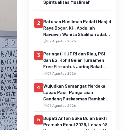
Spiritualitas Muslimah
Ratusan Muslimah Padati Masjid
2
Raya Bogor, KH. Abdullah
Nawawi: Wanita Shalihah adalah
Pilar Keluarga Sakinah dan
07 Agustus 2026
Penentu Generasi Qur'ani
Peringati HUT RI dan Riau, PSI
3
dan ESI Rohil Gelar Turnamen
Free Fire untuk Jaring Bakat
Muda
07 Agustus 2026
Wujudkan Semangat Merdeka,
4
Lapas Pasir Pangaraian
Gandeng Puskesmas Rambah
Layani Pemeriksaan Kesehatan
07 Agustus 2026
Gratis
Bupati Anton Buka Bulan Bakti
5
Pramuka Rohul 2026, Lepas 48