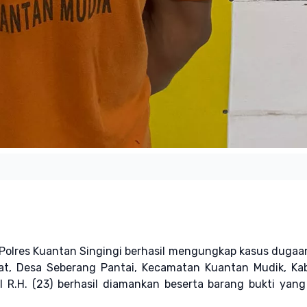
 Polres Kuantan Singingi berhasil mengungkap kasus dugaa
irat, Desa Seberang Pantai, Kecamatan Kuantan Mudik, K
al R.H. (23) berhasil diamankan beserta barang bukti yan