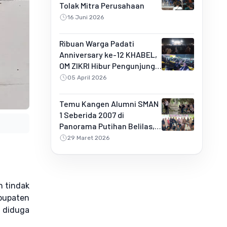
Tolak Mitra Perusahaan
16 Juni 2026
Ribuan Warga Padati
Anniversary ke-12 KHABEL,
OM ZIKRI Hibur Pengunjung
di Buluh Rampai
05 April 2026
Temu Kangen Alumni SMAN
1 Seberida 2007 di
Panorama Putihan Belilas,
Penuh Kebersamaan dan
29 Maret 2026
Kejutan Spesial
n tindak
abupaten
g diduga