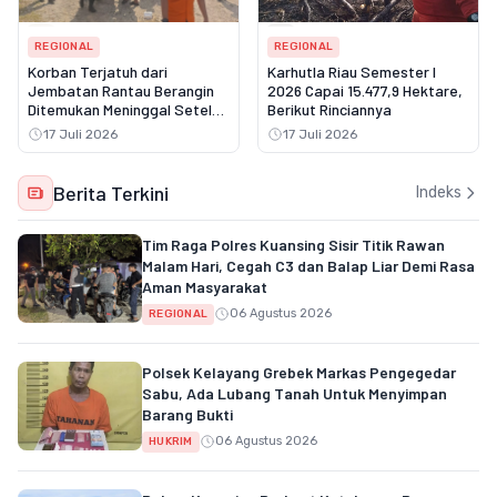
REGIONAL
REGIONAL
Korban Terjatuh dari
Karhutla Riau Semester I
Jembatan Rantau Berangin
2026 Capai 15.477,9 Hektare,
Ditemukan Meninggal Setelah
Berikut Rinciannya
Tiga Hari Pencarian
17 Juli 2026
17 Juli 2026
Berita Terkini
Indeks
Tim Raga Polres Kuansing Sisir Titik Rawan
Malam Hari, Cegah C3 dan Balap Liar Demi Rasa
Aman Masyarakat
06 Agustus 2026
REGIONAL
Polsek Kelayang Grebek Markas Pengegedar
Sabu, Ada Lubang Tanah Untuk Menyimpan
Barang Bukti
06 Agustus 2026
HUKRIM