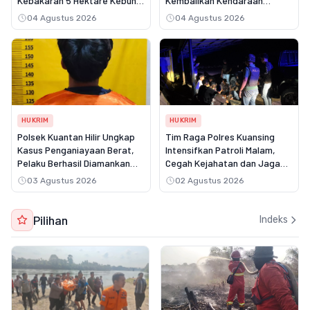
Kebakaran 5 Hektare Kebun,
Kembalikan Kendaraan
Pelangsir Sawit Dibekuk Polisi
Korban
04 Agustus 2026
04 Agustus 2026
HUKRIM
HUKRIM
Polsek Kuantan Hilir Ungkap
Tim Raga Polres Kuansing
Kasus Penganiayaan Berat,
Intensifkan Patroli Malam,
Pelaku Berhasil Diamankan
Cegah Kejahatan dan Jaga
Kurang dari Tiga Hari
Kamtibmas
03 Agustus 2026
02 Agustus 2026
Pilihan
Indeks