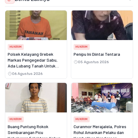
HUKRIM
HUKRIM
Polsek Kelayang Grebek
Penipu Ini Diintai Tentara
Markas Pengegedar Sabu,
05 Agustus 2026
Ada Lubang Tanah Untuk
Menyimpan Barang Bukti
06 Agustus 2026
HUKRIM
HUKRIM
Buang Puntung Rokok
Curanmor Merajalela, Polres
Sembarangan Picu
Rohul Amankan Pelaku dan