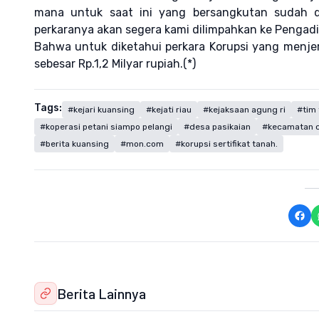
mana untuk saat ini yang bersangkutan sudah d
perkaranya akan segera kami dilimpahkan ke Pengadi
Bahwa untuk diketahui perkara Korupsi yang menjer
sebesar Rp.1,2 Milyar rupiah.(*)
Tags:
#kejari kuansing
#kejati riau
#kejaksaan agung ri
#tim 
#koperasi petani siampo pelangi
#desa pasikaian
#kecamatan c
#berita kuansing
#mon.com
#korupsi sertifikat tanah.
Berita Lainnya