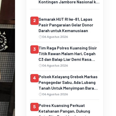
Kontingen Jambore Nasional ke
Cibubur
Semarak HUT RI ke-81, Lapas
2
Pasir Pangaraian Gelar Donor
Darah untuk Kemanusiaan
06 Agustus 2026
Tim Raga Polres Kuansing Sisir
3
Titik Rawan Malam Hari, Cegah
C3 dan Balap Liar Demi Rasa
Aman Masyarakat
06 Agustus 2026
Polsek Kelayang Grebek Markas
4
Pengegedar Sabu, Ada Lubang
Tanah Untuk Menyimpan Barang
Bukti
06 Agustus 2026
Polres Kuansing Perkuat
5
Ketahanan Pangan, Dukung