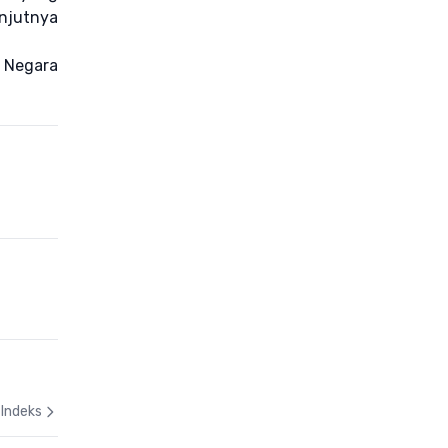
njutnya
n Negara
Indeks