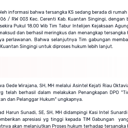
leh informasi bahwa tersangka KS sedang berada di rumah 
06 / RW 003 Kec. Cerenti Kab. Kuantan Singingi, dengan 
sekira Pukul 18.00 Wib Tim Tabur Intelijen Kejaksaan Agun
dimaksud dan berhasil meringkus dan menangkap tersangka
nya perlawanan. Bahwa selanjutnya Tim gabungan memb
uantan Singingi untuk diproses hukum lebih lanjut.
wa Gede Wirajana, SH, MH melalui Asintel Kejati Riau Oktav
yg telah berhasil dalam melakukan Penangkapan DPO "Ti
tan dan Pelanggar Hukum" ungkapnya.
 Harun Sunadi, SE, SH, MH didampingi Kasi Intel Sunardi
memberikan apresiasi yg tinggi kepada TIM Gabungan yan
njutnya akan melanjutkan Proses hukum terhadap tersangka