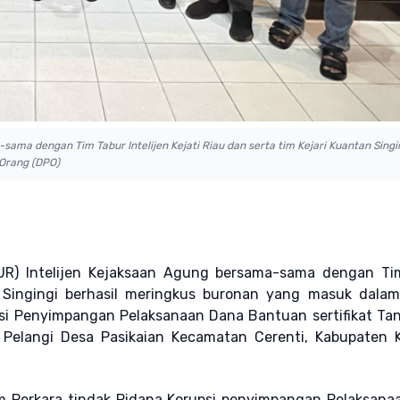
ama dengan Tim Tabur Intelijen Kejati Riau dan serta tim Kejari Kuantan Singi
Orang (DPO)
R) Intelijen Kejaksaan Agung bersama-sama dengan Ti
an Singingi berhasil meringkus buronan yang masuk dala
si Penyimpangan Pelaksanaan Dana Bantuan sertifikat Ta
 Pelangi Desa Pasikaian Kecamatan Cerenti, Kabupaten 
m Perkara tindak Pidana Korupsi penyimpangan Pelaksana