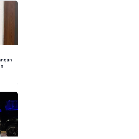
angan
un,