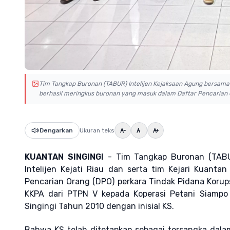
Tim Tangkap Buronan (TABUR) Intelijen Kejaksaan Agung bersama-s
berhasil meringkus buronan yang masuk dalam Daftar Pencarian 
Dengarkan
Ukuran teks
KUANTAN SINGINGI
- Tim Tangkap Buronan (TABU
Intelijen Kejati Riau dan serta tim Kejari Kuant
Pencarian Orang (DPO) perkara Tindak Pidana Korup
KKPA dari PTPN V kepada Koperasi Petani Siampo
Singingi Tahun 2010 dengan inisial KS.
Bahwa KS telah ditetapkan sebagai tersangka dala