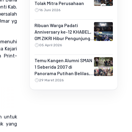
Tolak Mitra Perusahaan
nti Kab.
16 Juni 2026
ersalah
 Umar yg
Ribuan Warga Padati
Anniversary ke-12 KHABEL,
OM ZIKRI Hibur Pengunjung
memenuhi
di Buluh Rampai
05 April 2026
a Kejari
 Print-
Temu Kangen Alumni SMAN
1 Seberida 2007 di
Panorama Putihan Belilas,
Penuh Kebersamaan dan
29 Maret 2026
Kejutan Spesial
h untuk
ik yang