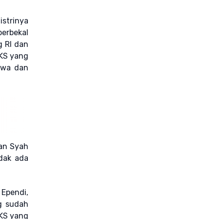
istrinya
berbekal
g RI dan
 KS yang
awa dan
ian Syah
dak ada
 Ependi,
g sudah
 KS yang