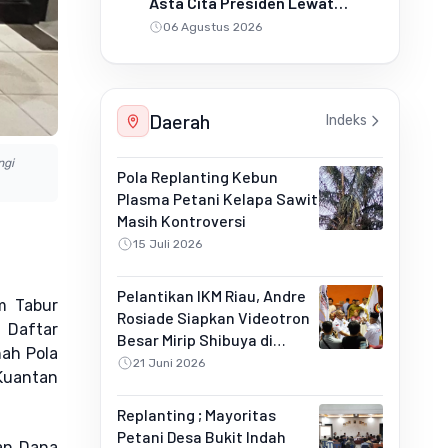
Asta Cita Presiden Lewat
Penanaman Jagung Pipil
06 Agustus 2026
Daerah
Indeks
ngi
Pola Replanting Kebun
Plasma Petani Kelapa Sawit
Masih Kontroversi
15 Juli 2026
Pelantikan IKM Riau, Andre
m Tabur
Rosiade Siapkan Videotron
m Daftar
Besar Mirip Shibuya di
nah Pola
Pekanbaru
21 Juni 2026
Kuantan
Replanting ; Mayoritas
Petani Desa Bukit Indah
an Dana