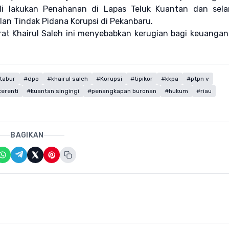
i lakukan Penahanan di Lapas Teluk Kuantan dan sela
lan Tindak Pidana Korupsi di Pekanbaru.
at Khairul Saleh ini menyebabkan kerugian bagi keuanga
tabur
#dpo
#khairul saleh
#Korupsi
#tipikor
#kkpa
#ptpn v
erenti
#kuantan singingi
#penangkapan buronan
#hukum
#riau
BAGIKAN