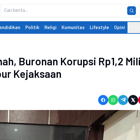
endidikan
Politik
Religi
Komunitas
Lifestyle
Opini
Mor
ah, Buronan Korupsi Rp1,2 Mil
bur Kejaksaan