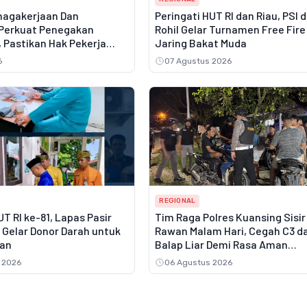
agakerjaan Dan
Peringati HUT RI dan Riau, PSI 
Perkuat Penegakan
Rohil Gelar Turnamen Free Fire
 Pastikan Hak Pekerja
Jaring Bakat Muda
an Sosial Terpenuhi
6
07 Agustus 2026
REGIONAL
 RI ke-81, Lapas Pasir
Tim Raga Polres Kuansing Sisir 
 Gelar Donor Darah untuk
Rawan Malam Hari, Cegah C3 d
an
Balap Liar Demi Rasa Aman
Masyarakat
 2026
06 Agustus 2026