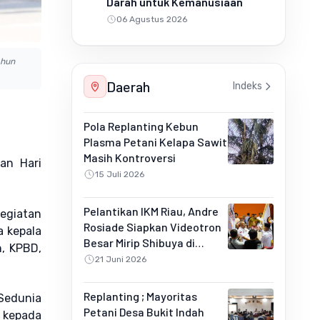
Darah untuk Kemanusiaan
06 Agustus 2026
ahun
Daerah
Indeks
Pola Replanting Kebun
Plasma Petani Kelapa Sawit
Masih Kontroversi
an Hari
15 Juli 2026
Pelantikan IKM Riau, Andre
Kegiatan
Rosiade Siapkan Videotron
a kepala
Besar Mirip Shibuya di
n, KPBD,
Pekanbaru
21 Juni 2026
Replanting ; Mayoritas
 Sedunia
Petani Desa Bukit Indah
 kepada