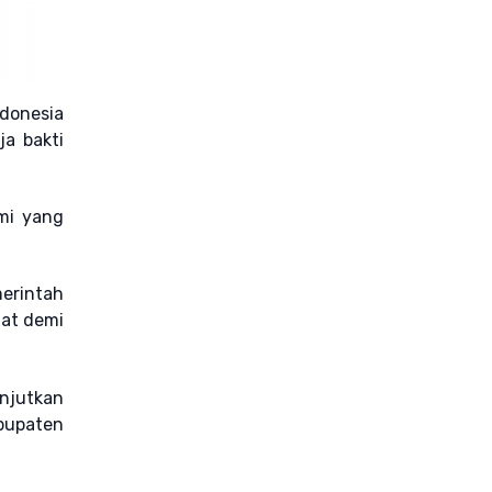
donesia
ja bakti
mi yang
erintah
uat demi
anjutkan
bupaten