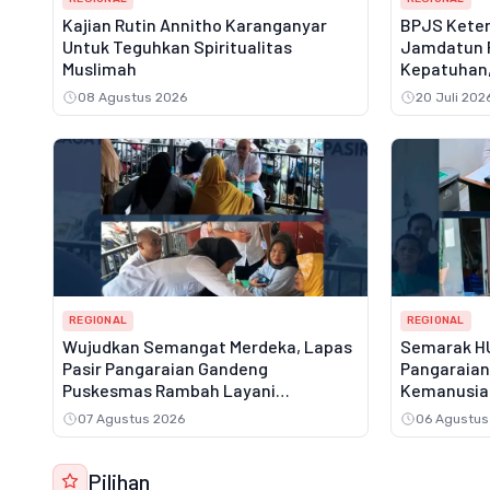
Kajian Rutin Annitho Karanganyar
BPJS Keten
Untuk Teguhkan Spiritualitas
Jamdatun 
Muslimah
Kepatuhan,
Atas Jamin
08 Agustus 2026
20 Juli 202
REGIONAL
REGIONAL
Wujudkan Semangat Merdeka, Lapas
Semarak HUT
Pasir Pangaraian Gandeng
Pangaraian
Puskesmas Rambah Layani
Kemanusia
Pemeriksaan Kesehatan Gratis
07 Agustus 2026
06 Agustus
Pilihan