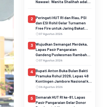
Nawawi: Wanita Shalihah adalah
Pilar Keluarga Sakinah dan
Penentu Generasi Qur'ani
Peringati HUT RI dan Riau, PSI
2
dan ESI Rohil Gelar Turnamen
Free Fire untuk Jaring Bakat
Muda
07 Agustus 2026
Wujudkan Semangat Merdeka,
3
Lapas Pasir Pangaraian
Gandeng Puskesmas Rambah
Layani Pemeriksaan Kesehatan
07 Agustus 2026
Gratis
Bupati Anton Buka Bulan Bakti
4
Pramuka Rohul 2026, Lepas 48
Kontingen Jambore Nasional ke
Cibubur
06 Agustus 2026
Semarak HUT RI ke-81, Lapas
5
Pasir Pangaraian Gelar Donor