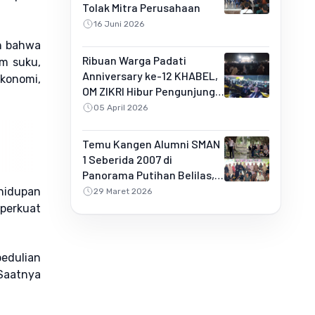
Tolak Mitra Perusahaan
16 Juni 2026
n bahwa
Ribuan Warga Padati
m suku,
Anniversary ke-12 KHABEL,
ekonomi,
OM ZIKRI Hibur Pengunjung
di Buluh Rampai
05 April 2026
Temu Kangen Alumni SMAN
1 Seberida 2007 di
Panorama Putihan Belilas,
Penuh Kebersamaan dan
ehidupan
29 Maret 2026
Kejutan Spesial
perkuat
edulian
Saatnya