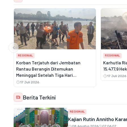
REGIONAL
REGIONAL
Korban Terjatuh dari Jembatan
Karhutla Ri
Rantau Berangin Ditemukan
15.477,9 He
Meninggal Setelah Tiga Hari
17 Juli 2026
Pencarian
17 Juli 2026
Berita Terkini
REGIONAL
Kajian Rutin Annitho Kara
08 Agustus 2026
07:06:07