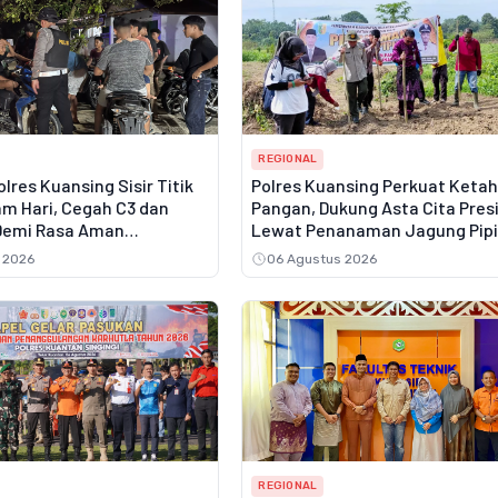
REGIONAL
lres Kuansing Sisir Titik
Polres Kuansing Perkuat Keta
m Hari, Cegah C3 dan
Pangan, Dukung Asta Cita Pres
 Demi Rasa Aman
Lewat Penanaman Jagung Pipi
t
 2026
06 Agustus 2026
REGIONAL