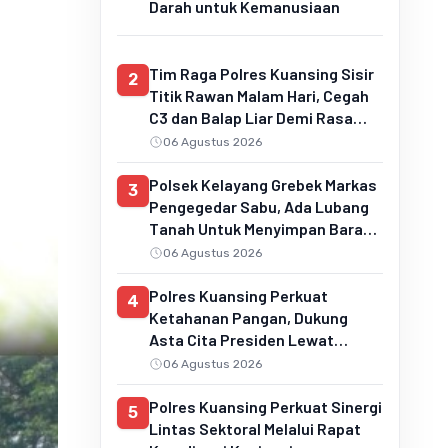
Darah untuk Kemanusiaan
Tim Raga Polres Kuansing Sisir
2
Titik Rawan Malam Hari, Cegah
C3 dan Balap Liar Demi Rasa
Aman Masyarakat
06 Agustus 2026
Polsek Kelayang Grebek Markas
3
Pengegedar Sabu, Ada Lubang
Tanah Untuk Menyimpan Barang
Bukti
06 Agustus 2026
Polres Kuansing Perkuat
4
Ketahanan Pangan, Dukung
Asta Cita Presiden Lewat
Penanaman Jagung Pipil
06 Agustus 2026
Polres Kuansing Perkuat Sinergi
5
Lintas Sektoral Melalui Rapat