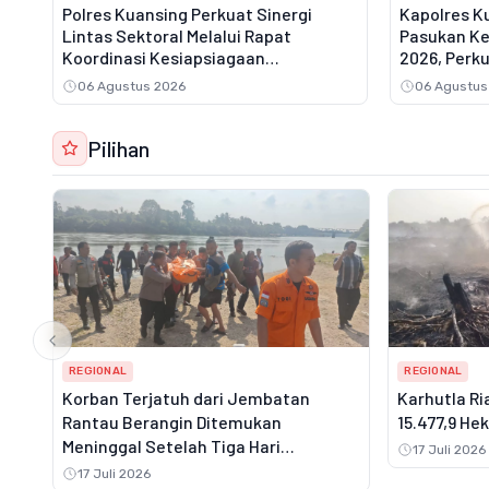
Polres Kuansing Perkuat Sinergi
Kapolres Ku
Lintas Sektoral Melalui Rapat
Pasukan Ke
Koordinasi Kesiapsiagaan
2026, Perku
Penanganan Karhutla
Kebakaran 
06 Agustus 2026
06 Agustus
Pilihan
REGIONAL
REGIONAL
Korban Terjatuh dari Jembatan
Karhutla Ri
Rantau Berangin Ditemukan
15.477,9 He
Meninggal Setelah Tiga Hari
17 Juli 2026
Pencarian
17 Juli 2026