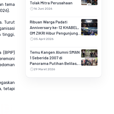
Tolak Mitra Perusahaan
an tema
16 Juni 2026
026).
Ribuan Warga Padati
. Turut
Anniversary ke-12 KHABEL,
ganisasi
OM ZIKRI Hibur Pengunjung
 tinggi,
di Buluh Rampai
05 April 2026
Temu Kangen Alumni SMAN
 (BPIP)
1 Seberida 2007 di
eremoni
Panorama Putihan Belilas,
pedoman
Penuh Kebersamaan dan
29 Maret 2026
Kejutan Spesial
negaskan
, tetapi