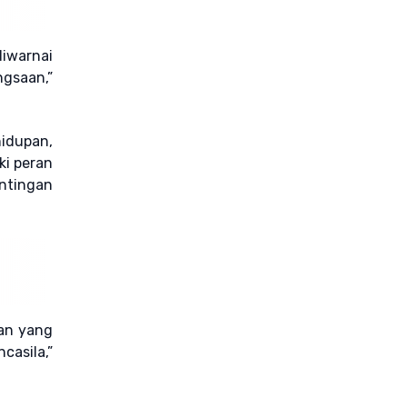
iwarnai
ngsaan,”
idupan,
ki peran
ntingan
nan yang
casila,”