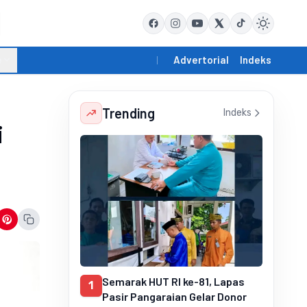
e
Advertorial
Indeks
Trending
Indeks
i
Semarak HUT RI ke-81, Lapas
1
Pasir Pangaraian Gelar Donor