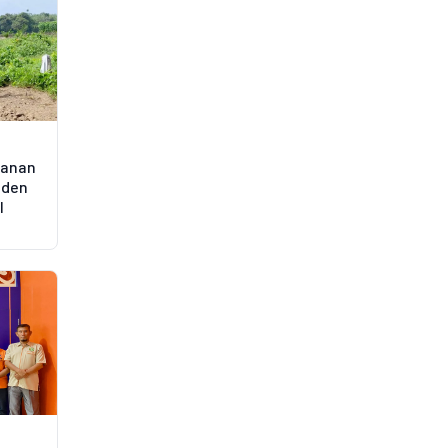
hanan
iden
l