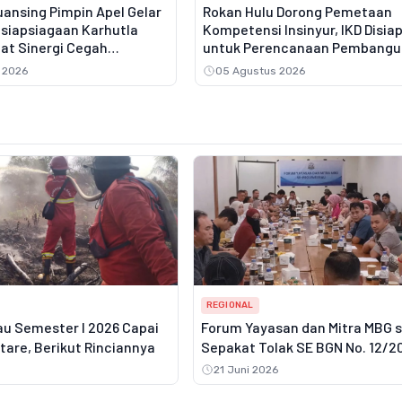
ansing Pimpin Apel Gelar
Rokan Hulu Dorong Pemetaan
siapsiagaan Karhutla
Kompetensi Insinyur, IKD Disia
at Sinergi Cegah
untuk Perencanaan Pembang
Hutan dan Lahan
 2026
05 Agustus 2026
REGIONAL
au Semester I 2026 Capai
Forum Yayasan dan Mitra MBG 
ktare, Berikut Rinciannya
Sepakat Tolak SE BGN No. 12/2
21 Juni 2026