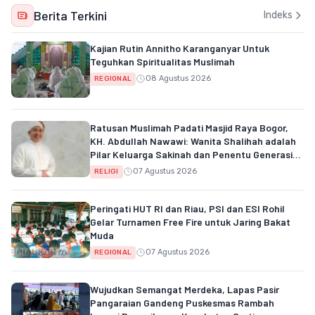
Berita Terkini
Indeks
Kajian Rutin Annitho Karanganyar Untuk
Teguhkan Spiritualitas Muslimah
08 Agustus 2026
REGIONAL
Ratusan Muslimah Padati Masjid Raya Bogor,
KH. Abdullah Nawawi: Wanita Shalihah adalah
Pilar Keluarga Sakinah dan Penentu Generasi
Qur'ani
07 Agustus 2026
RELIGI
Peringati HUT RI dan Riau, PSI dan ESI Rohil
Gelar Turnamen Free Fire untuk Jaring Bakat
Muda
07 Agustus 2026
REGIONAL
Wujudkan Semangat Merdeka, Lapas Pasir
Pangaraian Gandeng Puskesmas Rambah