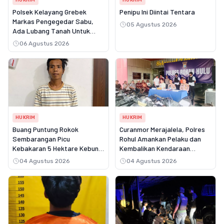
Polsek Kelayang Grebek
Penipu Ini Diintai Tentara
Markas Pengegedar Sabu,
05 Agustus 2026
Ada Lubang Tanah Untuk
Menyimpan Barang Bukti
06 Agustus 2026
HUKRIM
HUKRIM
Buang Puntung Rokok
Curanmor Merajalela, Polres
Sembarangan Picu
Rohul Amankan Pelaku dan
Kebakaran 5 Hektare Kebun,
Kembalikan Kendaraan
Pelangsir Sawit Dibekuk Polisi
Korban
04 Agustus 2026
04 Agustus 2026