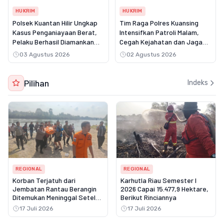
HUKRIM
HUKRIM
Polsek Kuantan Hilir Ungkap
Tim Raga Polres Kuansing
Kasus Penganiayaan Berat,
Intensifkan Patroli Malam,
Pelaku Berhasil Diamankan
Cegah Kejahatan dan Jaga
Kurang dari Tiga Hari
Kamtibmas
03 Agustus 2026
02 Agustus 2026
Pilihan
Indeks
REGIONAL
REGIONAL
Korban Terjatuh dari
Karhutla Riau Semester I
Jembatan Rantau Berangin
2026 Capai 15.477,9 Hektare,
Ditemukan Meninggal Setelah
Berikut Rinciannya
Tiga Hari Pencarian
17 Juli 2026
17 Juli 2026