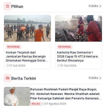
Pilihan
Indeks
REGIONAL
REGIONAL
Korban Terjatuh dari
Karhutla Riau Semester I
Jembatan Rantau Berangin
2026 Capai 15.477,9 Hektare,
Ditemukan Meninggal Setelah
Berikut Rinciannya
Tiga Hari Pencarian
17 Juli 2026
17 Juli 2026
Berita Terkini
Indeks
Ratusan Muslimah Padati Masjid Raya Bogor,
KH. Abdullah Nawawi: Wanita Shalihah adalah
Pilar Keluarga Sakinah dan Penentu Generasi
Qur'ani
07 Agustus 2026
RELIGI