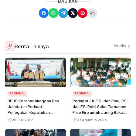
BAGIKAN
Berita Lainnya
Indeks
REGIONAL
REGIONAL
BPJS Ketenagakerjaan Dan
Peringati HUT RI dan Riau, PSI
Jamdatun Perkuat
dan ESI Rohil Gelar Turnamen
Penegakan Kepatuhan,
Free Fire untuk Jaring Bakat
Pastikan Hak Pekerja Atas
Muda
20 Juli 2026
07 Agustus 2026
Jaminan Sosial Terpenuhi