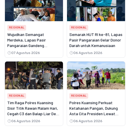
REGIONAL
REGIONAL
Wujudkan Semangat
Semarak HUT RI ke-81, Lapas
Merdeka, Lapas Pasir
Pasir Pangaraian Gelar Donor
Pangaraian Gandeng
Darah untuk Kemanusiaan
Puskesmas Rambah Layani
07 Agustus 2026
06 Agustus 2026
Pemeriksaan Kesehatan
Gratis
REGIONAL
REGIONAL
Tim Raga Polres Kuansing
Polres Kuansing Perkuat
Sisir Titik Rawan Malam Hari,
Ketahanan Pangan, Dukung
Cegah C3 dan Balap Liar Demi
Asta Cita Presiden Lewat
Rasa Aman Masyarakat
Penanaman Jagung Pipil
06 Agustus 2026
06 Agustus 2026