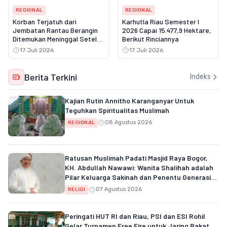
REGIONAL
REGIONAL
Korban Terjatuh dari
Karhutla Riau Semester I
Jembatan Rantau Berangin
2026 Capai 15.477,9 Hektare,
Ditemukan Meninggal Setelah
Berikut Rinciannya
Tiga Hari Pencarian
17 Juli 2026
17 Juli 2026
Berita Terkini
Indeks
Kajian Rutin Annitho Karanganyar Untuk
Teguhkan Spiritualitas Muslimah
08 Agustus 2026
REGIONAL
Ratusan Muslimah Padati Masjid Raya Bogor,
KH. Abdullah Nawawi: Wanita Shalihah adalah
Pilar Keluarga Sakinah dan Penentu Generasi
Qur'ani
07 Agustus 2026
RELIGI
Peringati HUT RI dan Riau, PSI dan ESI Rohil
Gelar Turnamen Free Fire untuk Jaring Bakat