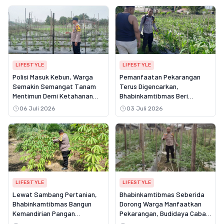
LIFESTYLE
LIFESTYLE
Polisi Masuk Kebun, Warga
Pemanfaatan Pekarangan
Semakin Semangat Tanam
Terus Digencarkan,
Mentimun Demi Ketahanan
Bhabinkamtibmas Beri
Pangan
Motivasi kepada Warga Desa
06 Juli 2026
03 Juli 2026
Seresam
LIFESTYLE
LIFESTYLE
Lewat Sambang Pertanian,
Bhabinkamtibmas Seberida
Bhabinkamtibmas Bangun
Dorong Warga Manfaatkan
Kemandirian Pangan
Pekarangan, Budidaya Cabai
Masyarakat Desa
Jadi Penopang Ketahanan