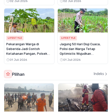
02 Juli 2026
02 Juli 2026
Pangan
LIFESTYLE
LIFESTYLE
Pekarangan Warga di
Jagung 50 Hari Diuji Cuaca,
Seberida Jadi Contoh
Polisi dan Warga Tetap
Ketahanan Pangan, Polsek
Optimistis Wujudkan
Batang Gansal Turun
Swasembada Pangan di
01 Juli 2026
01 Juli 2026
Langsung Lakukan Peninjauan
Batang Gansal
Pilihan
Indeks