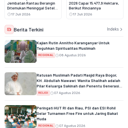
Jembatan Rantau Berangin
2026 Capai 15.477,9 Hektare,
Ditemukan Meninggal Setelah
Berikut Rinciannya
Tiga Hari Pencarian
17 Juli 2026
17 Juli 2026
Berita Terkini
Indeks
Kajian Rutin Annitho Karanganyar Untuk
Teguhkan Spiritualitas Muslimah
08 Agustus 2026
REGIONAL
Ratusan Muslimah Padati Masjid Raya Bogor,
KH. Abdullah Nawawi: Wanita Shalihah adalah
Pilar Keluarga Sakinah dan Penentu Generasi
Qur'ani
07 Agustus 2026
RELIGI
Peringati HUT RI dan Riau, PSI dan ESI Rohil
Gelar Turnamen Free Fire untuk Jaring Bakat
Muda
07 Agustus 2026
REGIONAL