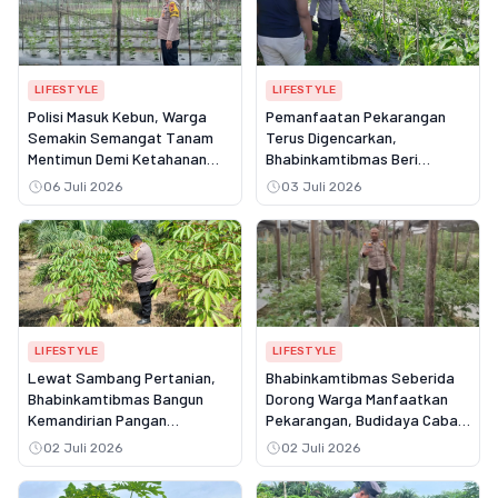
LIFESTYLE
LIFESTYLE
Polisi Masuk Kebun, Warga
Pemanfaatan Pekarangan
Semakin Semangat Tanam
Terus Digencarkan,
Mentimun Demi Ketahanan
Bhabinkamtibmas Beri
Pangan
Motivasi kepada Warga Desa
06 Juli 2026
03 Juli 2026
Seresam
LIFESTYLE
LIFESTYLE
Lewat Sambang Pertanian,
Bhabinkamtibmas Seberida
Bhabinkamtibmas Bangun
Dorong Warga Manfaatkan
Kemandirian Pangan
Pekarangan, Budidaya Cabai
Masyarakat Desa
Jadi Penopang Ketahanan
02 Juli 2026
02 Juli 2026
Pangan