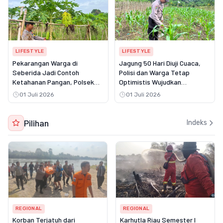
LIFESTYLE
LIFESTYLE
Pekarangan Warga di
Jagung 50 Hari Diuji Cuaca,
Seberida Jadi Contoh
Polisi dan Warga Tetap
Ketahanan Pangan, Polsek
Optimistis Wujudkan
Batang Gansal Turun
Swasembada Pangan di
01 Juli 2026
01 Juli 2026
Langsung Lakukan Peninjauan
Batang Gansal
Pilihan
Indeks
REGIONAL
REGIONAL
Korban Terjatuh dari
Karhutla Riau Semester I