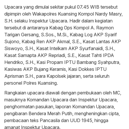
Upacara yang dimulai sekitar pukul 07.45 WIB tersebut
dipimpin oleh Wakapolres Kuansing Kompol Nardy Masry,
S.H. selaku Inspektur Upacara. Hadir dalam kegiatan
tersebut di antaranya Kabag Ops Kompol A. Raymon
Tarigan Gersang, S.Sos., M.Si., Kabag Log AKP Syarif
Sujono, Kabag Ren AKP Akmal, S.E., Kasat Lantas AKP
Siswoyo, S.H., Kasat Intelkam AKP Syurfanaidi, S.H.,
Kasat Samapta AKP Repriadi, S.E., Kasat Tahti IPDA
Hendriko, S.H., Kasi Propam IPTU Bambang Syahputra,
Kasiwas AKP Bujang Keramis, Kasi Dokkes IPTU
Aprisman S.H., para Kapolsek jajaran, serta seluruh
personel Polres Kuansing.
Rangkaian upacara diawali dengan pembukaan oleh MC,
masuknya Komandan Upacara dan Inspektur Upacara,
penghormatan pasukan, laporan Komandan Upacara,
pengibaran Bendera Merah Putih, mengheningkan cipta,
pembacaan teks Pancasila dan UUD 1945, hingga
amanat Inspektur Upacara.