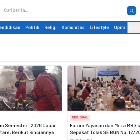
endidikan
Politik
Religi
Komunitas
Lifestyle
Opini
Mor
REGIONAL
au Semester I 2026 Capai
Forum Yayasan dan Mitra MBG 
ktare, Berikut Rinciannya
Sepakat Tolak SE BGN No. 12/2