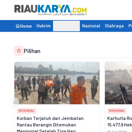
Hukrim
Regional
Nasional
Olahraga
P
Home
Pilihan
REGIONAL
REGIONAL
Korban Terjatuh dari Jembatan
Karhutla Ri
Rantau Berangin Ditemukan
15.477,9 He
Meninggal Setelah Tiga Hari