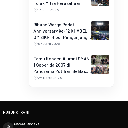
Tolak Mitra Perusahaan
16 Juni 2026
Ribuan Warga Padati
Anniversary ke-12 KHABEL,
OM ZIKRI Hibur Pengunjung
di Buluh Rampai
05 April 2026
Temu Kangen Alumni SMAN
1 Seberida 2007 di
Panorama Putihan Belilas,
Penuh Kebersamaan dan
29 Maret 2026
Kejutan Spesial
HUBUNGI KAMI
Alamat Redaksi