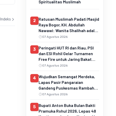
21 Juni 2026
Spiritualitas Muslimah
20 Juni 2
Ratusan Muslimah Padati Masjid
Indeks
2
Raya Bogor, KH. Abdullah
Nawawi: Wanita Shalihah adalah
Pilar Keluarga Sakinah dan
07 Agustus 2026
Penentu Generasi Qur'ani
Peringati HUT RI dan Riau, PSI
3
dan ESI Rohil Gelar Turnamen
Free Fire untuk Jaring Bakat
Muda
07 Agustus 2026
Wujudkan Semangat Merdeka,
4
Lapas Pasir Pangaraian
Gandeng Puskesmas Rambah
Layani Pemeriksaan Kesehatan
07 Agustus 2026
Gratis
Bupati Anton Buka Bulan Bakti
5
Pramuka Rohul 2026, Lepas 48